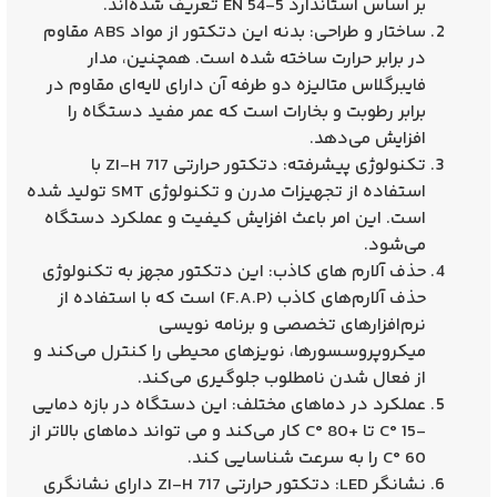
بر اساس استاندارد EN 54-5 تعریف شده‌اند.
ساختار و طراحی
: بدنه این دتکتور از مواد ABS مقاوم
در برابر حرارت ساخته شده است. همچنین، مدار
فایبرگلاس متالیزه دو طرفه آن دارای لایه‌ای مقاوم در
برابر رطوبت و بخارات است که عمر مفید دستگاه را
افزایش می‌دهد.
تکنولوژی پیشرفته
: دتکتور حرارتی ZI-H 717 با
استفاده از تجهیزات مدرن و تکنولوژی SMT تولید شده
است. این امر باعث افزایش کیفیت و عملکرد دستگاه
می‌شود.
حذف آلارم‌ های کاذب
: این دتکتور مجهز به تکنولوژی
حذف آلارم‌های کاذب (F.A.P) است که با استفاده از
نرم‌افزارهای تخصصی و برنامه‌ نویسی
میکروپروسسورها، نویزهای محیطی را کنترل می‌کند و
از فعال شدن نامطلوب جلوگیری می‌کند.
عملکرد در دماهای مختلف
: این دستگاه در بازه دمایی
-15 °C تا +80 °C کار می‌کند و می‌ تواند دماهای بالاتر از
60 °C را به سرعت شناسایی کند.
نشانگر LED
: دتکتور حرارتی ZI-H 717 دارای نشانگری