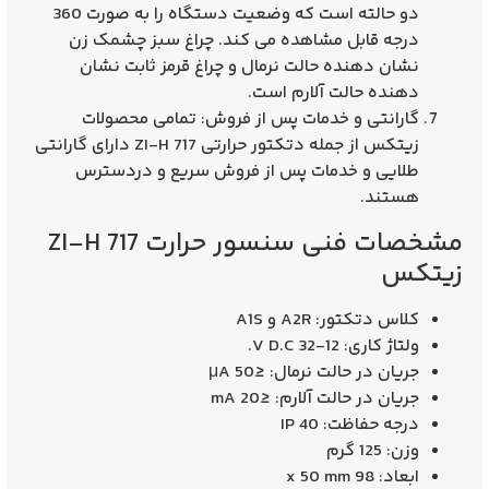
دو حالته است که وضعیت دستگاه را به صورت 360
درجه قابل مشاهده می‌ کند. چراغ سبز چشمک زن
نشان‌ دهنده حالت نرمال و چراغ قرمز ثابت نشان‌
دهنده حالت آلارم است.
گارانتی و خدمات پس از فروش
: تمامی محصولات
زیتکس از جمله دتکتور حرارتی ZI-H 717 دارای گارانتی
طلایی و خدمات پس از فروش سریع و دردسترس
هستند.
مشخصات فنی سنسور حرارت ZI-H 717
زیتکس
کلاس دتکتور
: A2R و A1S
ولتاژ کاری
: 12-32 V D.C.
جریان در حالت نرمال
: ≤50 μA
جریان در حالت آلارم
: ≤20 mA
درجه حفاظت
: IP 40
وزن
: 125 گرم
ابعاد
: 98 x 50 mm