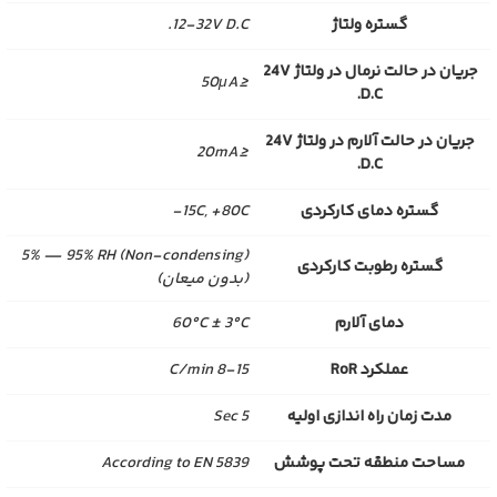
گستره ولتاژ
12-32V D.C.
جریان در حالت نرمال در ولتاژ 24V
≤50μA
D.C.
جریان در حالت آلارم در ولتاژ 24V
≤20mA
D.C.
گستره دمای کارکردی
15C, +80C-
(Non-condensing) 5% — 95% RH
گستره رطوبت کارکردی
(بدون میعان)
دمای آلارم
60°C ± 3°C
عملکرد RoR
8-15 C/min
مدت زمان راه اندازی اولیه
5 Sec
مساحت منطقه تحت پوشش
According to EN 5839