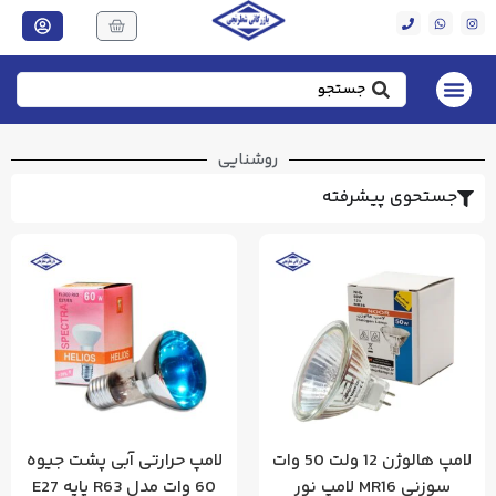
روشنایی
جستحوی پیشرفته
لامپ هالوژن 12 ولت 50 وات
لامپ حرارتی آبی پشت جیوه
سوزنی MR16 لامپ نور
60 وات مدل R63 پایه E27