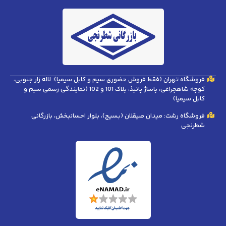
فروشگاه تهران (فقط فروش حضوری سیم و کابل سیمیا): لاله زار جنوبی،
کوچه شاهچراغی، پاساژ پانیذ، پلاک 101 و 102 (نمایندگی رسمی سیم و
کابل سیمیا)
فروشگاه رشت: میدان صیقلان (بسیج)، بلوار احسانبخش، بازرگانی
شطرنجی