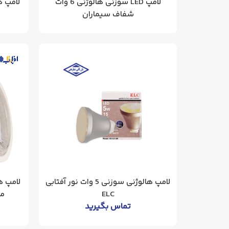
لامپ LED سوزنی هالوژنی 6 وات
لامپ هالوژن 10 و
شفاف سیماران
لامپ هالوژنی سوزنی 5 وات نور آفتابی
ELC
مدل 7W
تماس بگیرید