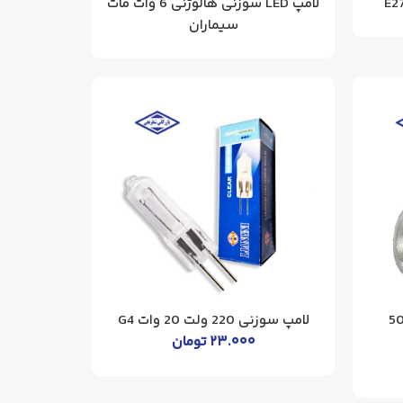
لامپ LED سوزنی هالوژنی 6 وات مات
سیماران
 پشت جیوه 50w
لامپ سوزنی 220 ولت 20 وات G4
۲۳.۰۰۰
تومان