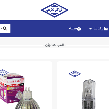
برندها
مجله
لامپ هالوژن