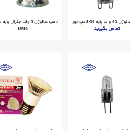
ت پایه G9 لامپ نور
لامپ هالوژن 3 وات جنرال پ
تماس بگیرید
MR16