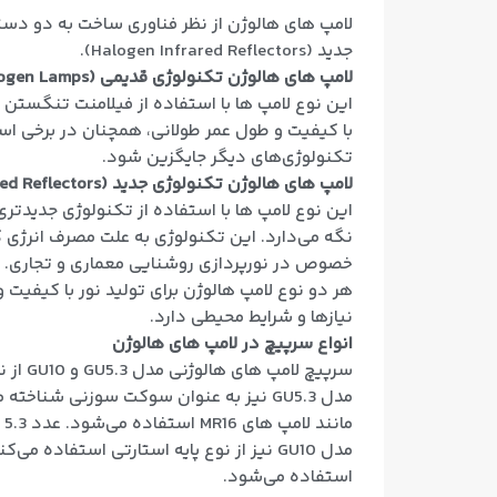
جدید (Halogen Infrared Reflectors).
لامپ های هالوژن تکنولوژی قدیمی (Tungsten Halogen Lamps):
این نوع لامپ ها با استفاده از فیلامنت تنگستن ک
با کیفیت و طول عمر طولانی، همچنان در برخی استف
تکنولوژی‌های دیگر جایگزین شود.
لامپ های هالوژن تکنولوژی جدید (Halogen Infrared Reflectors):
این نوع لامپ ها با استفاده از تکنولوژی جدیدتری ک
نگه می‌دارد. این تکنولوژی به علت مصرف انرژی کم
خصوص در نورپردازی روشنایی معماری و تجاری.
هر دو نوع لامپ هالوژن برای تولید نور با کیفیت 
نیازها و شرایط محیطی دارد.
انواع سرپیچ در لامپ های هالوژن
سرپیچ لامپ ‌های هالوژنی مدل GU5.3 و GU10 از نوع پایه‌ های استفاده شده در این لامپ‌ها هستند.
مدل GU5.3 نیز به عنوان سوکت سوزنی شنا
مانند لامپ‌ های MR16 استفاده می‌شود. عدد 5.3 به قطر پین‌های سوکت اشاره دارد که 5 میلیمتر است و فاصله بین دو پین 3 میلیمتر است.
استفاده می‌شود.