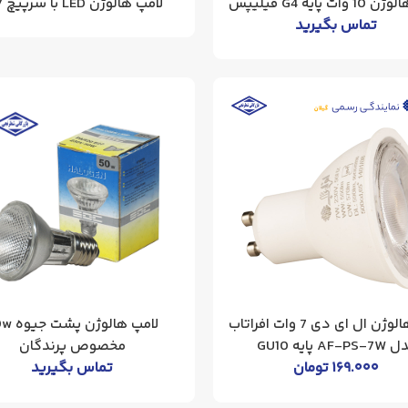
ات پایه G4 فیلیپس
لامپ هالوژن LED با سرپیچ E27
تماس بگیرید
لامپ هالوژن ال ای دی 7 وات افراتاب
لامپ هالوژن
AF-PS- پایه GU10
مخصوص پرندگان
۱۶۹.۰۰۰
تومان
تماس بگیرید