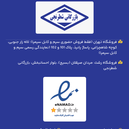
فروشگاه تهران (فقط فروش حضوری سیم و کابل سیمیا): لاله زار جنوبی،
کوچه شاهچراغی، پاساژ پانیذ، پلاک 101 و 102 (نمایندگی رسمی سیم و
کابل سیمیا)
فروشگاه رشت: میدان صیقلان (بسیج)، بلوار احسانبخش، بازرگانی
شطرنجی