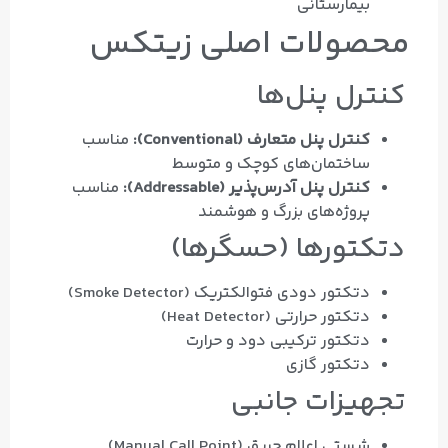
بیمارستانی
محصولات اصلی زیتکس
کنترل پنل‌ها
کنترل پنل متعارف (Conventional):
مناسب
ساختمان‌های کوچک و متوسط
کنترل پنل آدرس‌پذیر (Addressable):
مناسب
پروژه‌های بزرگ و هوشمند
دتکتورها (حسگرها)
دتکتور دودی فتوالکتریک (Smoke Detector)
دتکتور حرارتی (Heat Detector)
دتکتور ترکیبی دود و حرارت
دتکتور گازی
تجهیزات جانبی
شستی اعلام حریق (Manual Call Point)