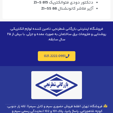
دتکتور دودی فتوالکتریک
ZI-S 815
آژیر فلاشر کانونشنال
ZI-SS 88
فروشگاه اینترنتی بازرگانی شطرنجی، تامین کننده لوازم الکتریکی،
روشنایی و ملزومات برق ساختمان به صورت عمده و جزئی. با بیش از ۲۵
سال سابقه.
021.2222.0951
فروشگاه تهران (فقط فروش حضوری سیم و کابل سیمیا): لاله زار جنوبی،
کوچه شاهچراغی، پاساژ پانیذ، پلاک 101 و 102 (نمایندگی رسمی سیم و