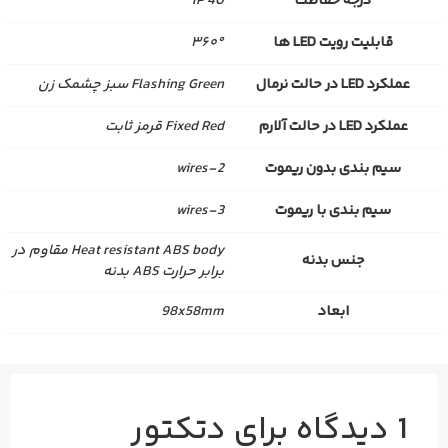
درجه حفاظت
IP 40
قابلیت رویت LED ها
۳۶۰°
عملکرد LED در حالت نرمال
Flashing Green سبز چشمک زن
عملکرد LED در حالت آلارم
Fixed Red قرمز ثابت
سیم بندی بدون ریموت
2-wires
سیم بندی با ریموت
3-wires
Heat resistant ABS body مقاوم در
جنس بدنه
برابر حرارت ABS بدنه
ابعاد
98x58mm
1 دیدگاه برای
دتکتور