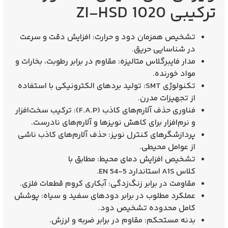
ترکیبی ZI-HSD 1020
تشخیص همزمان دود و حرارت
: افزایش دقت و سرعت
در شناسایی حریق.
مدار فایبرگلاس متالیزه
: مقاوم در برابر رطوبت، بخارات و
مواد خورنده.
تکنولوژی SMT
: تولید بردهای الکترونیکی با استفاده
از تجهیزات مدرن.
فناوری حذف آلارم‌های کاذب (F.A.P)
: ترکیب سخت‌افزار
و نرم‌افزار برای کاهش نویزها و آلارم‌های نادرست.
پردازشگرهای کنترل نویز
: حذف آلارم‌های کاذب ناشی
از عوامل محیطی.
تشخیص افزایش دمای محیط
: مطابق با
کلاس
A1S
استاندارد
EN 54-5
.
مقاومت در برابر زنگ‌زدگی
: آبکاری کروم قطعات فلزی.
عملکرد مطلوب در برابر دودهای سفید و سیاه
: پوشش
کامل محدوده تشخیص دود.
بدنه مستحکم
: مقاوم در برابر ضربه و لرزش.