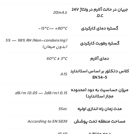
جریان در حالت آلارم در ولتاژ 24V
≤20mA
D.C.
گستره دمای کارکردی
15°C— +80°C-
(Non-condensing) 5% — 98% RH
گستره رطوبت کارکردی
(بدون میعان)
دمای آلارم
60°C ± 3°C
کلاس دتکتور بر اساس استاندارد
A1S
EN 54-5
میزان حساسیت به دود (محدوده
0.15 dB/m (0.05 — 2dB/m)
مجاز استاندارد)
مدت زمان راه اندازی اولیه
5Sec
مساحت منطقه تحت پوشش
According to EN 5839