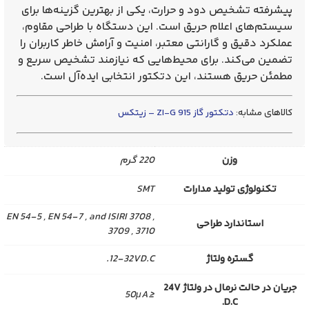
پیشرفته تشخیص دود و حرارت، یکی از بهترین گزینه‌ها برای
سیستم‌های اعلام حریق است. این دستگاه با طراحی مقاوم،
عملکرد دقیق و گارانتی معتبر، امنیت و آرامش خاطر کاربران را
تضمین می‌کند. برای محیط‌هایی که نیازمند تشخیص سریع و
مطمئن حریق هستند، این دتکتور انتخابی ایده‌آل است.
کالاهای مشابه:
دتکتور گاز ZI-G 915 – زیتکس
وزن
220 گرم
تکنولوژی تولید مدارات
SMT
EN 54-5 , EN 54-7 , and ISIRI 3708 ,
استاندارد طراحی
3709 , 3710
گستره ولتاژ
12-32VD.C.
جریان در حالت نرمال در ولتاژ 24V
≤50μA
D.C.