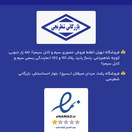
فروشگاه تهران (فقط فروش حضوری سیم و کابل سیمیا): لاله زار جنوبی،
کوچه شاهچراغی، پاساژ پانیذ، پلاک 101 و 102 (نمایندگی رسمی سیم و
کابل سیمیا)
فروشگاه رشت: میدان صیقلان (بسیج)، بلوار احسانبخش، بازرگانی
شطرنجی