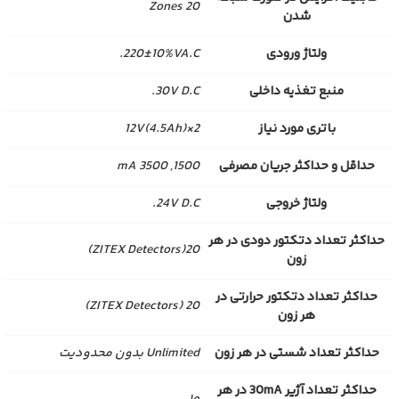
20 Zones
شدن
ولتاژ ورودی
220±10%VA.C.
منبع تغذیه داخلی
30V D.C.
باتری مورد نیاز
2×12V(4.5Ah)
حداقل و حداکثر جریان مصرفی
1500, 3500 mA
ولتاژ خروجی
24V D.C.
حداکثر تعداد دتکتور دودی در هر
20(ZITEX Detectors)
زون
حداکثر تعداد دتکتور حرارتی در
20 (ZITEX Detectors)
هر زون
حداکثر تعداد شستی در هر زون
Unlimited بدون محدودیت
حداکثر تعداد آژیر 30mA در هر