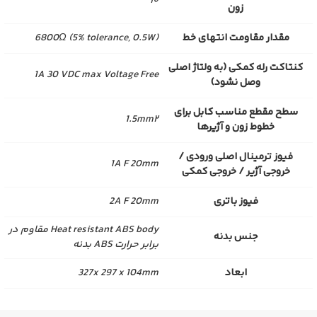
۱۰
زون
مقدار مقاومت انتهای خط
6800Ω (5% tolerance, 0.5W)
کنتاکت رله کمکی (به ولتاژ اصلی
1A 30 VDC max Voltage Free
وصل نشود)
سطح مقطع مناسب کابل برای
1.5mm۲
خطوط زون و آژیرها
فیوز ترمینال اصلی ورودی /
1A F 20mm
خروجی آژیر / خروجی کمکی
فیوز باتری
2A F 20mm
Heat resistant ABS body مقاوم در
جنس بدنه
برابر حرارت ABS بدنه
ابعاد
327x 297 x 104mm