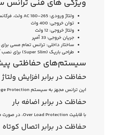
ویژگی‌ های فنی ترانس سوپر اسلیم 12 ول
ولتاژ ورودی: AC 180–265 ولت، فرکانس 50/60Hz
توان خروجی: 400 وات
ولتاژ خروجی: 12 ولت
جریان خروجی: 33 آمپر
ساختار داخلی: ترانس تمام مسی برای 
طراحی باریک (Super Slim) برای نصب آسان در تابلوها و فضاهای محدود
سیستم‌های حفاظتی پیش
حفاظت در برابر افزایش ولتاژ
این ترانس مجهز به سیستم Over Voltage Protection است که مانع آسیب ناشی از ولتاژ بیش از حد می‌شود.
حفاظت در برابر اضافه بار
با قابلیت Over Load Protection، در صورت مصرف بیش از توان مجاز جریان قطع شده و از تجهیزات محافظت می‌شود.
حفاظت در برابر اتصال کوتاه