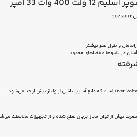
ت 400 وات 33 آمپر
راندمان و طول عمر بیشتر
رفته