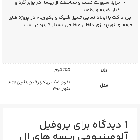
مزایا:
سهولت نصب
و
محافظت
از ریسه در برابر گرد و
غبار، ضربه و رطوبت.
این داکت با ایجاد نمایی
تمیز، شیک و یکپارچه
، در پروژه‌ های
حرفه‌ ای نورپردازی داخلی و خارجی بسیار کاربردی است.
وزن
100 گرم
نئون فلکس, کرنر لاین, نئون Eco,
مدل
نئون Pro
1 دیدگاه برای
پروفیل
آلومینیومی ریسه های ال