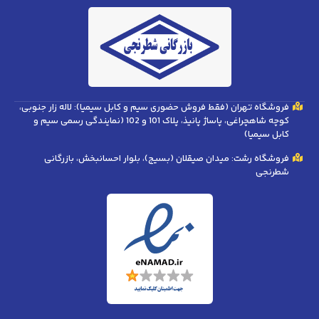
فروشگاه تهران (فقط فروش حضوری سیم و کابل سیمیا): لاله زار جنوبی،
کوچه شاهچراغی، پاساژ پانیذ، پلاک 101 و 102 (نمایندگی رسمی سیم و
کابل سیمیا)
فروشگاه رشت: میدان صیقلان (بسیج)، بلوار احسانبخش، بازرگانی
شطرنجی