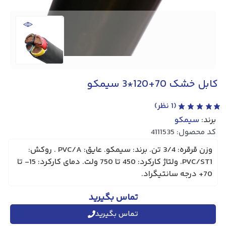
کابل خشک 70+120*3 سیمکو
(
1
نظر)
برند:
سیمکو
کد محصول: 4111535
وزن قرقره: 3/4 تن. برند: سیمکو. عایق: PVC/A . روکش:
PVC/ST1. ولتاژ کارکرد: 450 تا 750 ولت. دمای کارکرد: 15- تا
70+ درجه سانتیگراد.
تماس بگیرید
تماس بگیرید