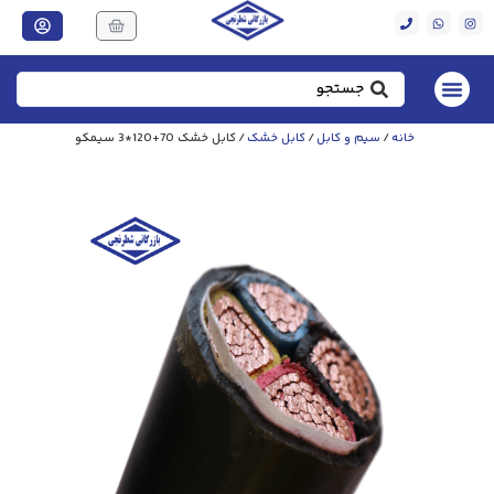
خانه
/
سیم و کابل
/
کابل خشک
/ کابل خشک 70+120*3 سیمکو