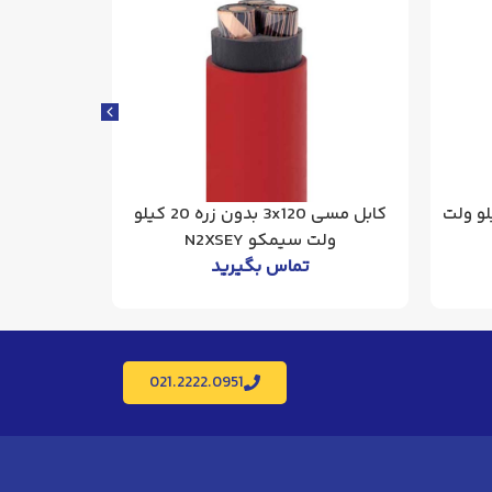
1x6 زره دار 20 کیلو ولت
کابل مسی 3x120 بدون زره 20 کیلو
ولت سیمکو N2XSEY
ولت 
تماس بگیرید
021.2222.0951