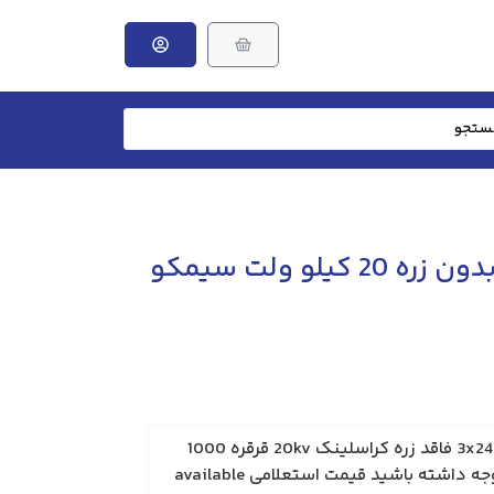
کابل مسی 3x240 بدون زره 20 کیلو ولت سیمکو
کابل مسی N2XSEY مقطع 3x240 فاقد زره کراسلینک 20kv قرقره 1000
متری ارسال سراسر کشور توجه داشته باشید قیمت استعلامی available