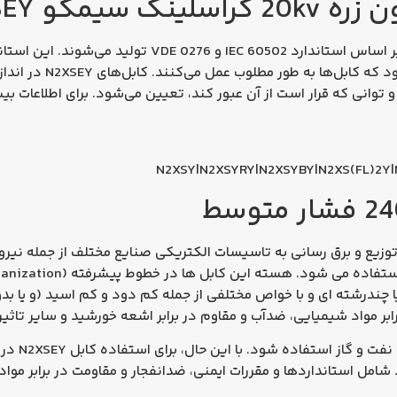
کابل‌ مسی 240*3 بدون زره N2XSEY عموماً بر اساس استاندا
وانی که قرار است از آن عبور کند، تعیین می‌شود. برای اطلاعات بیش
N2XSY|N2XSYRY|N2XSYBY|N2XS(FL)2Y|
زیع و برق رسانی به تاسیسات الکتریکی صنایع مختلف از جمله نیروگا
ا چندرشته ای و با خواص مختلفی از جمله كم دود و کم اسید (و یا بد
برابر مواد شیمیایی، ضدآب و مقاوم در برابر اشعه خورشید و سایر تاثی
کابل N2XSEY 
د شامل استانداردها و مقررات ایمنی، ضدانفجار و مقاومت در برابر م