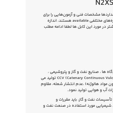
رد IEC 60502 و VDE 0276 تولید می‌شوند. این استانداردها مشخصات فنی و آزمون‌هایی را برای
کابل‌ها تعیین می‌کنند تا اطمینان حاصل شود که کابل‌ها به طور مطلوب عمل می‌کنند. کابل‌های N2XSEY در اندازه‌های مختلفی available هستند، اندازه
تر در مورد این کابل ها لطفا ادامه مطلب
ه ها ، صنایع نفت و گاز و پتروشیمی ،
فولاد سازی با سطح ولتاژ 30 یا 33 کیلوولت استفاده می شود. هسته این کابل ها در خطوط پیشرفته CCV (Catenary Continuous Vulcanization) تولید می
ون مواد هالوژنه) ،عدم انتشار شعله، مقاوم
رات آب و هوایی تولید نمود.
می‌تواند در برخی از تأسیسات نفت و گاز استفاده شود. با این حال، برای استفاده کابل N2XSEY در تأسیسات نفت و گاز، باید مقررات و
واد شیمیایی مورد استفاده در صنعت نفت و