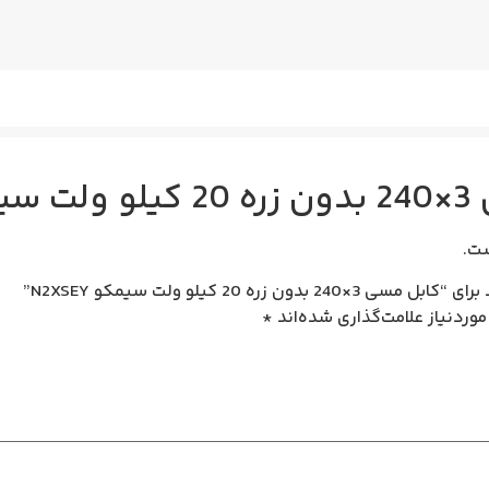
N2XSE
ت.
ه 20 کیلو ولت سیمکو N2XSEY”
وردنیاز علامت‌گذاری شده‌اند
*