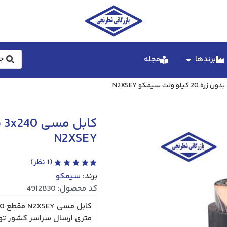
برندها
مجله
N2XSEY
(
1
نظر)
برند:
سیمکو
کد محصول: 4912830