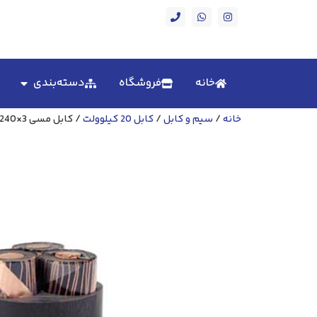
خانه
فروشگاه
دسته‌بندی
خانه
/
سیم و کابل
/
کابل 20 کیلوولت
/ کابل مسی 3×240 بدون زره 20 کیلو ولت سیمکو N2XSEY