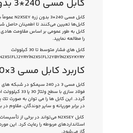
کابل مسی 240*3 بدون زره 20kv کراسلینک سیمکو N2XSEY
کابل به طور عمومی بر اساس مقاومت هادی و ت
را مطالعه نمایید.
كابل های فشار متوسط تا 30 کیلوولت
N2XS(FL)2YRY|N2XS(FL)2YBY|N2XSYKYRY
كاربرد کابل مسی 3×240 فشار متوسط
کابل مسی 3 در 240 سیمکو
در شبکه های تو
گردد.
این كابل ها را می توان به صورت تك ی
در برابر موریانه و سایر جوندگان، مقاوم در 
استانداردهای مربوطه را رعایت کرد. این مور
گاز می‌شود.