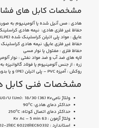
مشخصات کابل های فشار
هادی : مس آنیل شده یا آلومینیوم به صورت گرد
حفاظ غیر فلزی هادی: نیمه هادی کراسلینک شده (ductor
عایق : مواد پلی اتیلن کراسلینک شده (XLPE)
حفاظ غیر فلزی عایق: نیمه هادی کراسلینک شده (onductor
حفاظ فلزی : مفتول یا نوار مسی
لایه های ضد آب و ضد مواد نفتی : نوار آلومی
زره : از جنس آلومینیوم یا فولاد گالوانیزه به
روكش : آمیزه PVC – پلی اتیلن (PE) و یا بدون هالوژن (HFLS)
مشخصات فنی كابل های فشا
ولتاژ نامیU0/U (Um): 18/30 (36) Kv
حداکثر دمای هادی: 90ºC
حداکثر دمای اتصال کوتاه: 250ºC
ولتاژ آزمون : 63 Kv Ac – 5 min
استاندارد : IEC 60502-2|IEC 60228|IEC60332