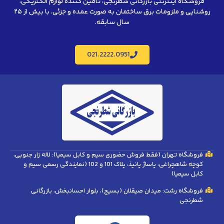
فروشگاه اینترنتی بازرگانی شطرنجی، تامین کننده لوازم الکتریکی،
روشنایی و ملزومات برق ساختمان به صورت عمده و جزئی. با بیش از ۲۵
سال سابقه.
021.2222.0951
فروشگاه تهران (فقط فروش حضوری سیم و کابل سیمیا): لاله زار جنوبی،
کوچه شاهچراغی، پاساژ پانیذ، پلاک 101 و 102 (نمایندگی رسمی سیم و
کابل سیمیا)
فروشگاه رشت: میدان صیقلان (بسیج)، بلوار احسانبخش، بازرگانی
شطرنجی