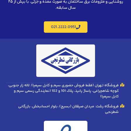
روشنایی و ملزومات برق ساختمان به صورت عمده و جزئی. با بیش از ۲۵
سال سابقه.
021.2222.0951
فروشگاه تهران (فقط فروش حضوری سیم و کابل سیمیا): لاله زار جنوبی،
کوچه شاهچراغی، پاساژ پانیذ، پلاک 101 و 102 (نمایندگی رسمی سیم و
کابل سیمیا)
فروشگاه رشت: میدان صیقلان (بسیج)، بلوار احسانبخش، بازرگانی
شطرنجی