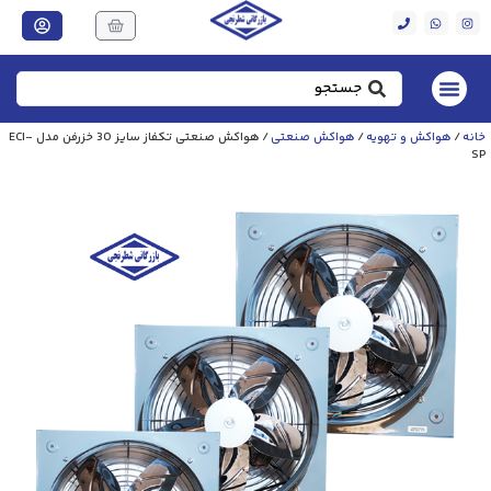
خانه
/
هواکش و تهویه
/
هواکش صنعتی
/ هواکش صنعتی تکفاز سایز 30 خزرفن مدل ECI-
SP