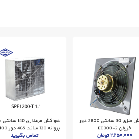
هواکش فلزی 30 سانتی 2800 دور
هواکش مرغداری 140 
خزرفن 2-ED300
پروانه 120 سانت 485 دور 1100 وات
۲.۲۵۰.۰۰۰
تومان
تماس بگیرید