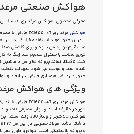
هواکش صنعتی مرغداری مدل ECI600-4 
معرفی محصول: هواکش مرغداری 70 سانتی 750 وات
هواکش مرغداری
ECI600-4T خزرفن
پرورش طیور مورد استفاده قرار گیرد. این ف
مستقیم تولید می شود و برای کاهش صدا و ت
توری محافظ با مفتول ضخیم ضد زنگ به کار 
شده است و موجب می شود سهولت تنظیم و 
طیور دارد. فن مرغداری خزرفن در ابعاد و تو
ویژگی های هواکش مرغداری ECI600-4T 
هواکش 50 هرتز و و
د
و پروانه پلاستیکی است. دوام و طول عمر بال