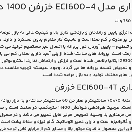
خزرفن 1400 دور
 با مصرف انرژی پایین و راندمان و بازدهی کاری بالا و کیفیت عالی به بازا
ن پر قدرت و کم صدا است و قابلیت کار مداوم بدون عملکرد را دارد. 
نظیم – پایین آوردن دور پروانه با اتصال غیر مستقیم تولید می شو
رفته است. پروانه های ساخته شده از پلی آمید دارای صدای کم می ب
کند. ناگفته نماند پروانه های فن با ماشین ZE300 ایتالیا بالانس شده است و لرزش و ارتعا
تعویض تسمه پروانه ها می گردد. وجود
سیستم تهویه
مناسب در 
ان های مختلف تولید و به بازار عرضه شده است.
خزرفن
لتاژ 380 ولت است. این فن مرغداری به وسیله تعویض فولی قابل تغییر می باشد و
اشته باشد. فولاد مصرفی در این فن ST37 و گالوانیزه است و دارای دمپر اتوماتیک گالوانیزه 
ای این محصول با قدرت موتور بالا و صدای کم از مزایای قابل توجه
فن مرغ