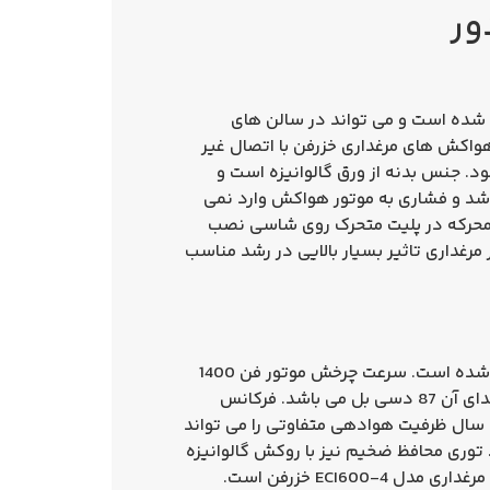
ر عرضه شده است و می تواند در سالن های
هواکش های مرغداری خزرفن با اتصال غیر
د. جنس بدنه از ورق گالوانیزه است و
اشد و فشاری به موتور هواکش وارد نمی
ش ندارد. الکتروموتور محرکه در پلیت متحرک روی شاسی نصب
مرغداری تاثیر بسیار بالایی در رشد مناسب
هواکش مرغداری ECI600-4T خزرفن با اندازه بدنه 70×70 سانتیمتر و قطر فن 60 سانتیمتر ساخته و به بازار روانه شده است. سرعت چرخش موتور فن 1400
دور در دقیقه است و توان مصرفی 750 وات است. ظرفیت هوادهی هواکش 14400 مترمکعب در ساعت است و صدای آن 87 دسی بل می باشد. فرکانس
 در فصول سال ظرفیت هوادهی متفاوتی را می تواند
و حفاظ پشت است. توری محافظ ضخیم نیز با روکش گالوانیزه
داری مدل ECI600-4 خزرفن
است.