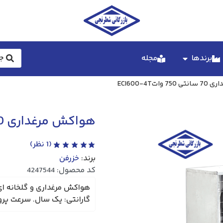
برندها
مجله
تECI600-4T
هواکش مرغداری 70 سانتی 750 واتECI600-4T
(
1
نظر)
برند:
خزرفن
کد محصول: 4247544
گارانتی: یک سال. سرعت پروانه:1400 