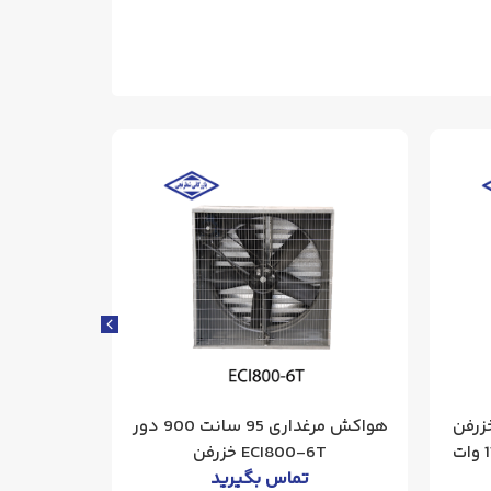
سانتی خزرفن
هواکش مرغداری 95 سانت 900 دور
ECI800-6T خزرفن
خزر
تماس بگیرید