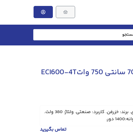
هواکش مرغداری و گلخانه ای. برند: خزرفن. کاربرد: صنعتی. ولتاژ: 380 ولت.
دور.
تماس بگیرید