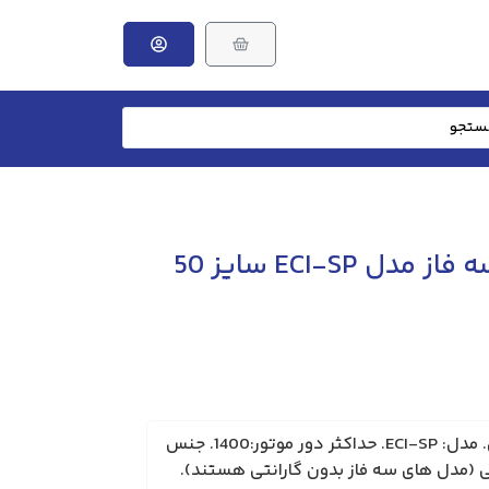
هواکش صنعتی سه فاز مدل ECI-SP سایز 50
وزن: 8 کیلوگرم. برند: خزرفن. مدل: ECI-SP. حداکثر دور موتور:1400. جنس
ی (مدل های سه فاز بدون گارانتی هستند).