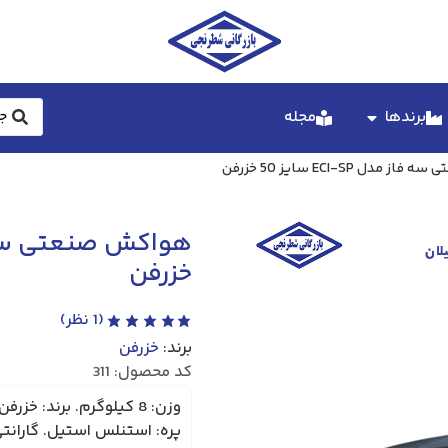
برندها
مجله
ل ECI-SP سایز 50 خزرفن
خزرفن
(
1
نظر)
برند:
خزرفن
کد محصول: 311
پره: استنلس استیل. گارانت