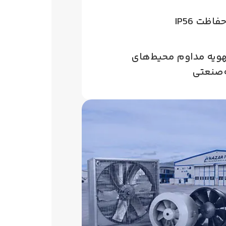
اظت IP56
هویه مداوم محیط‌های
‌صنعتی