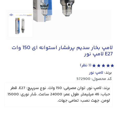
لامپ بخار سدیم پرفشار استوانه ای 150 وات
E27 لامپ نور
(
1
نظر)
برند:
لامپ نور
کد محصول: 572900
برند: لامپ نور. توان مصرفی: 150 وات. نوع سرپیچ: E27. قطر
حباب: 46 میلیمتر. طول عمر: 24000 ساعت. شار نوری: 15000
لومن. جهت نصب: تمامی جهات.