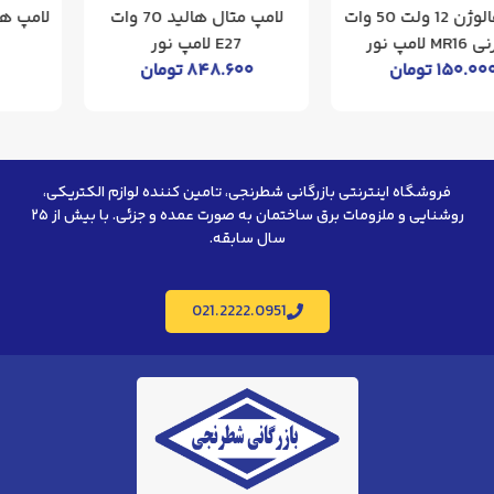
لامپ متال هالید 70 وات
لامپ هالوژن 40 وات پایه G9
E27 لامپ نور
لامپ نور
۸۴۸.۶۰۰
تومان
تماس بگیرید
فروشگاه اینترنتی بازرگانی شطرنجی، تامین کننده لوازم الکتریکی،
روشنایی و ملزومات برق ساختمان به صورت عمده و جزئی. با بیش از ۲۵
سال سابقه.
021.2222.0951