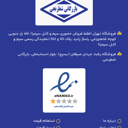
فروشگاه تهران (فقط فروش حضوری سیم و کابل سیمیا): لاله زار جنوبی،
کوچه شاهچراغی، پاساژ پانیذ، پلاک 101 و 102 (نمایندگی رسمی سیم و
کابل سیمیا)
فروشگاه رشت: میدان صیقلان (بسیج)، بلوار احسانبخش، بازرگانی
شطرنجی
درباره ما
استعلام قیمت
تماس با ما
لیست قیمت