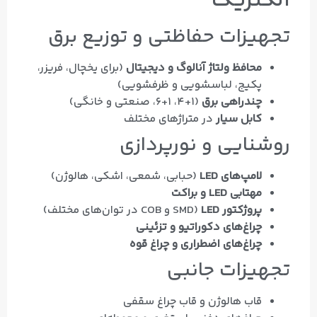
الکتریک
تجهیزات حفاظتی و توزیع برق
محافظ ولتاژ آنالوگ و دیجیتال
(برای یخچال، فریزر،
پکیج، لباسشویی و ظرفشویی)
چندراهی برق
(۱+۴، ۱+۶، صنعتی و خانگی)
کابل سیار
در متراژهای مختلف
روشنایی و نورپردازی
لامپ‌های LED
(حبابی، شمعی، اشکی، هالوژن)
مهتابی LED و براکت
پروژکتور LED
(SMD و COB در توان‌های مختلف)
چراغ‌های دکوراتیو و تزئینی
چراغ‌های اضطراری و چراغ قوه
تجهیزات جانبی
قاب هالوژن و قاب چراغ سقفی