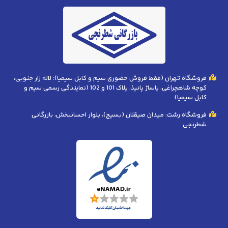
فروشگاه تهران (فقط فروش حضوری سیم و کابل سیمیا): لاله زار جنوبی،
کوچه شاهچراغی، پاساژ پانیذ، پلاک 101 و 102 (نمایندگی رسمی سیم و
کابل سیمیا)
فروشگاه رشت: میدان صیقلان (بسیج)، بلوار احسانبخش، بازرگانی
شطرنجی