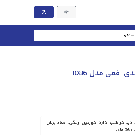
پنل تصویری 8 واحدی افقی مدل 1086
برند: الکتروپیک. مدل: 1086. دید در شب: دارد. دوربین: رنگی. ابعاد برش: