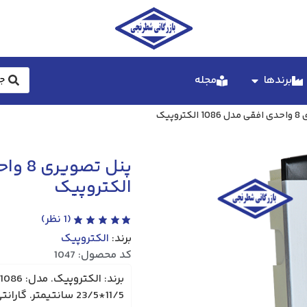
برندها
مجله
وپیک
الکتروپیک
(
1
نظر)
برند:
الکتروپیک
کد محصول: 1047
11/5*23/5 سانتیمتر. گارانتی: 36 ماه.