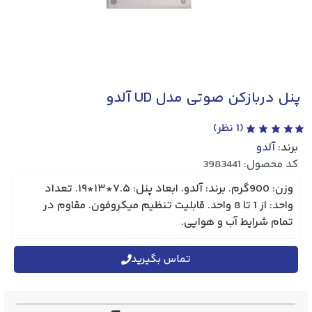
پنل دربازکن صوتی مدل UD آلدو
(
1
نظر)
برند:
آلدو
کد محصول: 3983441
وزن: 900گرم. برند: آلدو. ابعاد پنل: ۷.۵*۱۳*۱۹. تعداد
واحد: از 1 تا 8 واحد. قابلیت تنظیم میکروفون. مقاوم در
تمام شرایط آب و هوایی.
تماس بگیرید