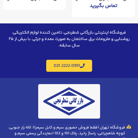
تماس بگیرید
فروشگاه اینترنتی بازرگانی شطرنجی، تامین کننده لوازم الکتریکی،
روشنایی و ملزومات برق ساختمان به صورت عمده و جزئی. با بیش از ۲۵
سال سابقه.
021.2222.0951
فروشگاه تهران (فقط فروش حضوری سیم و کابل سیمیا): لاله زار جنوبی،
کوچه شاهچراغی، پاساژ پانیذ، پلاک 101 و 102 (نمایندگی رسمی سیم و