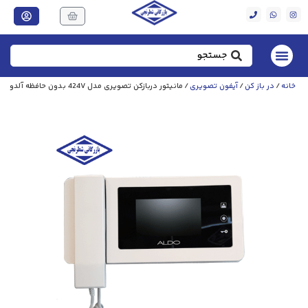
خانه
/
در باز کن
/
آیفون تصویری
/ مانیتور دربازکن تصویری مدل 424V بدون حافظه آلدو