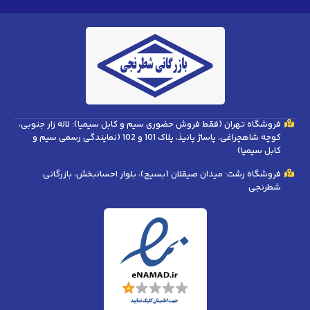
هران (فقط فروش حضوری سیم و کابل سیمیا): لاله زار جنوبی،
کوچه شاهچراغی، پاساژ پانیذ، پلاک 101 و 102 (نمایندگی رسمی سیم و
ا)
شت: میدان صیقلان (بسیج)، بلوار احسانبخش، بازرگانی