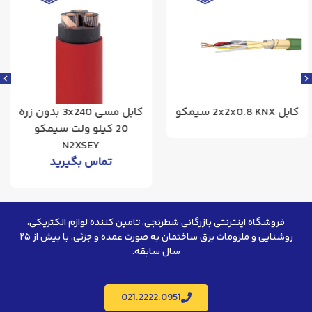
کابل مسی 3x240 بدون زره
کابل مسی 3x300 بدون زره
یلو ولت سیمکو
20 کیلو ولت سیمکو
کیلو ولت سیمک
N2XSE
N2XSEY
تما
س بگیرید
تماس بگیرید
نترنتی بازرگانی شطرنجی، تامین کننده لوازم الکتریکی،
روشنایی و ملزومات برق ساختمان به صورت عمده و جزئی. با بیش از ۲۵
سال سابقه.
021.2222.0951