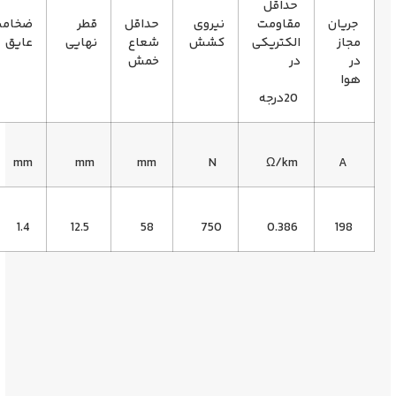
حداقل
مقاومت
نیروی
حداقل
قطر
ضخامت
سطح
الکتریکی
کشش
شعاع
نهایی
عایق
مقطع
در
خمش
20درجه
²
mm
mm
mm
mm
N
Ω/km
50
1.4
12.5
58
750
0.386