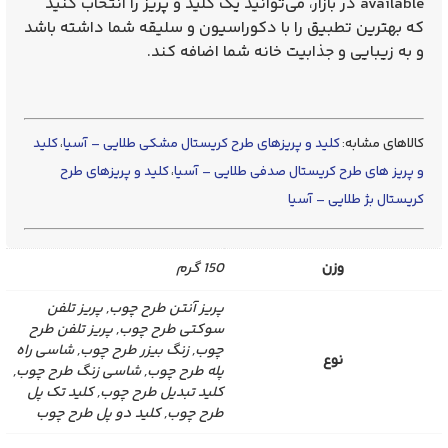
available در بازار، می‌توانید یک
کلید و پریز
را انتخاب کنید
که بهترین تطبیق را با دکوراسیون و سلیقه شما داشته باشد
و به زیبایی و جذابیت خانه شما اضافه کند.
کالاهای مشابه:
کلید و پریزهای طرح کریستال مشکی طلایی – آسیا
،
کلید
و پریز های طرح کریستال صدفی طلایی – آسیا
،
کلید و پریزهای طرح
کریستال بژ طلایی – آسیا
وزن
150 گرم
پریز آنتن طرح چوب, پریز تلفن
سوکتی طرح چوب, پریز تلفن طرح
چوب, زنگ بیزر طرح چوب, شاسی راه
نوع
پله طرح چوب, شاسی زنگ طرح چوب,
کلید تبدیل طرح چوب, کلید تک پل
طرح چوب, کلید دو پل طرح چوب