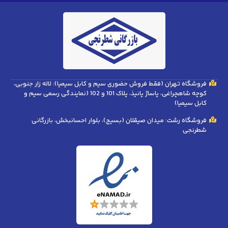
فروشگاه تهران (فقط فروش حضوری سیم و کابل سیمیا): لاله زار جنوبی،
کوچه شاهچراغی، پاساژ پانیذ، پلاک 101 و 102 (نمایندگی رسمی سیم و
کابل سیمیا)
فروشگاه رشت: میدان صیقلان (بسیج)، بلوار احسانبخش، بازرگانی
شطرنجی