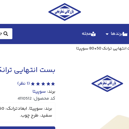
برندها
مجله
ایی ترانک 50*80 سوپیتا
بست انتهایی ترانک 50*80 سوپ
(
1
نظر)
برند:
سوپیتا
کد محصول: 4110512
سفید، طرح چوب.