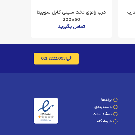
 برق سوپیتا 17*40*30 درب
درب زانوی تخت سینی کابل سوپیتا
زانوی خ
60*200
تماس بگیرید
021.2222.0951
برندها
دسته‌بندی
نقشه سایت
فروشگاه