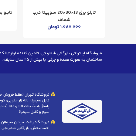
20
تابلو برق 13×30×20 سوپیتا درب
تابلو برق 13*30*20 سوپی
شفاف
۱.۰۸۰.۰۰۰
تومان
فروشگاه اینترنتی بازرگانی شطرنجی، تامین کننده لوازم الکت
ساختمان به صورت عمده و جزئی. با بیش از ۲۵ سال سابقه.
فروشگاه تهران (فقط فروش ح
کابل سیمیا): لاله زار جنوبی، ک
پاساژ پانیذ، 
سیم و کابل سیمیا)
فروشگاه رشت: میدان صیقلان (ب
احسانبخش، بازرگانی شطرنجی