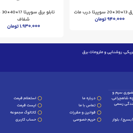
تا درب مات
تابلو
۹۴۰.۰۰۰
تومان
شفاف
۱.۹۳۰.۰۰۰
تومان
ریکی، روشنایی و ملزومات برق
ضوری سیم و
وچه شاهچراغی،
درباره ما
استعلام قیمت
پلاک 101 و 102 (نمایندگی رسمی
تماس با ما
لیست قیمت
قوانین و مقررات
کاتالوگ مجموعه
سیج)، بلوار
حریم خصوصی
حساب کاربری