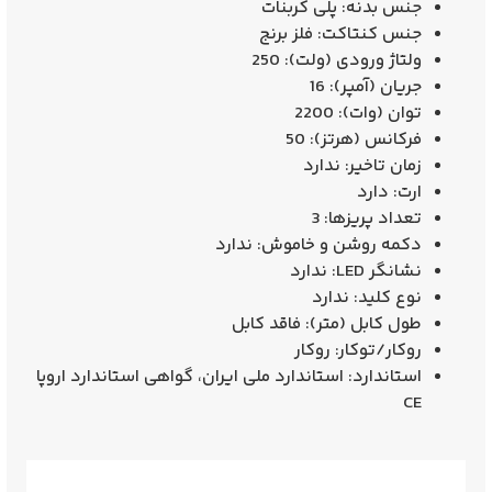
جنس بدنه:
پلی کربنات
جنس کنتاکت:
فلز برنج
ولتاژ ورودی (ولت):
250
جریان (آمپر):
16
توان (وات):
2200
فرکانس (هرتز):
50
زمان تاخیر:
ندارد
ارت:
دارد
تعداد پریزها:
3
دکمه روشن و خاموش:
ندارد
نشانگر LED:
ندارد
نوع کلید:
ندارد
طول کابل (متر):
فاقد کابل
روکار/توکار:
روکار
استاندارد:
استاندارد ملی ایران، گواهی استاندارد اروپا
CE