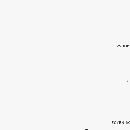
2500K
رت
IEC/EN 6