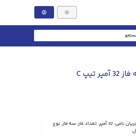
فیوز مینیاتوری سه فاز 32 آمپر تیپ C
برند: الکتروکاوه. فیوز برق. جریان نامی: 32 آمپر. تعداد فاز: سه فاز. نوع