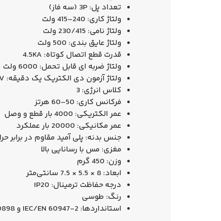
تعداد پل:
3P
(سه‌ فاز)
ولتاژ کاری:
240–415 ولت
ولتاژ نامی:
230/415 ولت
ولتاژ عایق‌ بندی:
500 ولت
قدرت قطع اتصال کوتاه:
4.5KA
ولتاژ ضربه‌ ای قابل تحمل:
6000 ولت
ولتاژ آزمون دی‌ الکتریک یک دقیقه:
V
کلاس انرژی:
3
فرکانس کاری:
50–60 هرتز
عمر الکتریکی:
4000 بار قطع و وصل
عمر مکانیکی:
20000 بار عملکرد
جنس بدنه: پلی‌ آمید مقاوم در برابر حرا
مغزی: مس با رسانایی بالا
وزن: 450 گرم
ابعاد: 8 × 5.5 × 7.5 سانتی‌متر
درجه حفاظت ترمینال: IP20
رنگ: طوسی
استانداردها:
IEC/EN 60947-2
و
0898