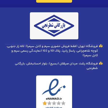
فروشگاه تهران (فقط فروش حضوری سیم و کابل سیمیا): لاله زار جنوبی،
کوچه شاهچراغی، پاساژ پانیذ، پلاک 101 و 102 (نمایندگی رسمی سیم و
کابل سیمیا)
فروشگاه رشت: میدان صیقلان (بسیج)، بلوار احسانبخش، بازرگانی
شطرنجی