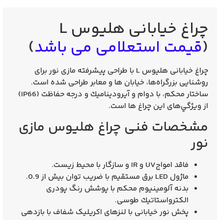
چراغ خیابانی هلیوس L
(
قیمت استعلامی می باشد
)
چراغ خیابانی هلیوس L
با طراحی پيشرفته مازی نور برای
روشنايی بزرگراه‌ها، خيابان‌ ها و معابر طراحی شده است.
ساختار محكم، با دوام و آيروديناميك و درجه حفاظت (IP66)
از ويژگي‌های اين چراغ‌ ها است.
مشخصات فنی چراغ هلیوس مازی
نور
فاقد امواجUV و IR و سازگار با محیط زیست.
ماژول LED برق مستقیم با ضریب توان بیش از 0.9.
بدنه آلومینیوم محكم با پوشش رنگ پودری
الكترواستاتیك طوسی.
پخش نور خیابانی با لنزهای اکریلیک شفاف با بازدهی