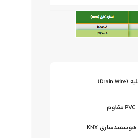
Drain )
م
وشمندسازی KNX