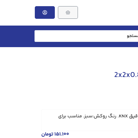
برند:سیمیا. نوع کابل: ابزار دقیق KNX. رنگ روکش:سبز. مناسب برای
۱۵۱.۱۰۰
تومان