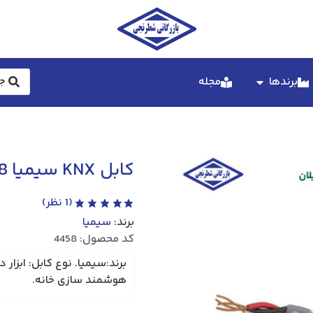
برندها
مجله
کابل KNX سیمیا 2x2x0.8
(
1
نظر)
برند:
سیمیا
کد محصول: 4458
هوشمند سازی خانه.