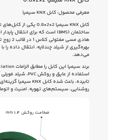
کابل KNX سیمیا 2×2×0.8
معرفی محصول:
کابل KNX سیمیا
کابل KNX سیمیا 2×2×0.8
یکی از کابل‌های
ساختمان (BMS) است که برای انتقال پایدار اطلاعات در شبکه KNX طراحی شده است. این کابل از
هادی مسی مفتولی کلاس 1
در قالب
2 زوج تابیده
بهره‌گیری از شیلد چندلایه، انتقال داده را 
می‌دهد.
برند سیمیا این کابل را مطابق الزامات
iation
تابیده، باعث شده
کابل KNX سیمیا
گزینه‌ای
روشنایی، سیستم‌های تهویه، امنیت و اتوم