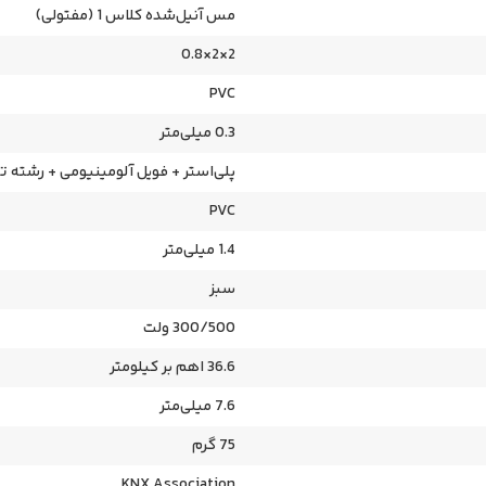
مس آنیل‌شده کلاس 1 (مفتولی)
2×2×0.8
PVC
0.3 میلی‌متر
پلی‌استر + فویل آلومینیومی + رشته ت
PVC
1.4 میلی‌متر
سبز
300/500 ولت
36.6 اهم بر کیلومتر
7.6 میلی‌متر
75 گرم
KNX Association