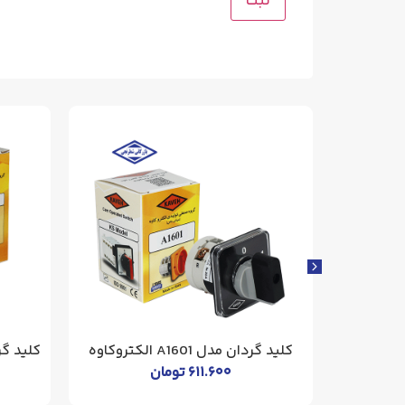
فیوز مینیاتوری سه فاز 40 آمپر تیپ C
کلید گردان مدل A1601 الکتروکاوه
کلید گردان A2507 الک
۶۱۱.۶۰۰
تومان