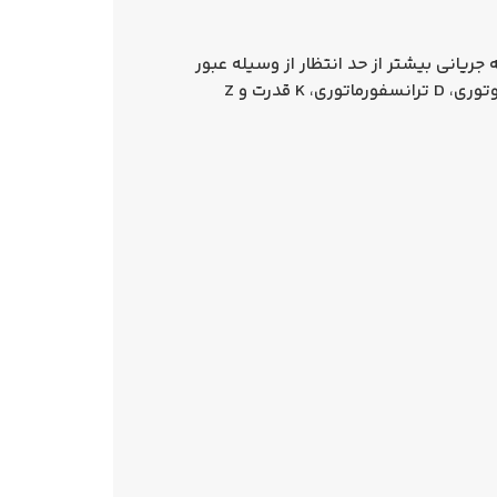
ریانی بیشتر از حد انتظار از وسیله عبور
می کند مدار قطع شود تا سایر تجهیزات آسیبی نبینند. کلید مینیاتوری از نظر کاربرد به تیپ های B روشنایی، C موتوری، D ترانسفورماتوری، K قدرت و Z