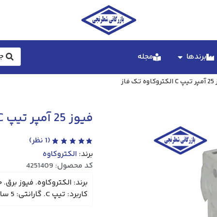
برندها
مجله
ک فاز
فیوز 25 آمپر تیپ C الکتروکاوه تک فاز
(
1
نظر)
برند:
الکتروکاوه
کد محصول: 4251409
کاربرد: تیپ C. گارانتی: 5 سال.