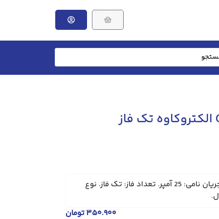
برند: الکتروکاوه. فیوز برق. جریان نامی: 25 آمپر. تعداد فاز: تک فاز. نوع
۳۵۰.۹۰۰
تومان