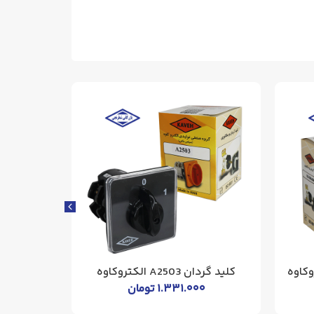
کلید گردان A2503 الکتروکاوه
کلید گردان A4003 
۱.۳۳۱.۰۰۰
تومان