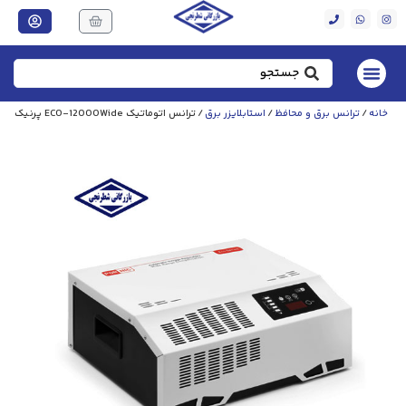
خانه
/
ترانس برق و محافظ
/
استابلایزر برق
/ ترانس اتوماتیک ECO-12000Wide پرنیک