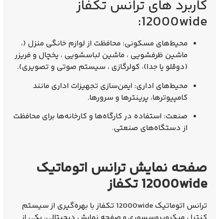
کاربرد های ترانس تکفاز
12000wide:
محیط‌های مسکونی
: محافظت از لوازم خانگی منزل (،
ماشین ظرفشویی ، ماشین لباسشویی ، یخچال و فریزر
(دوقلو یا جدا)، کولرگازی ، سیستم صوتی و تصویری).
محیط‌های اداری
: ایمن‌سازی تجهیزات اداری مانند
کامپیوترها، پرینترها و سرورها.
صنعت
: استفاده در کارگاه‌ها و کارخانه‌ها برای محافظت
از دستگاه‌های صنعتی.
صفحه نمایش ترانس اتوماتیک
12000wide تکفاز
ترانس اتوماتیک
12000wide
تکفاز با بهره‌گیری از
سیستم
کنترل میکروپروسسوری
و
صفحه نمایش دیجیتالی
، یکی از