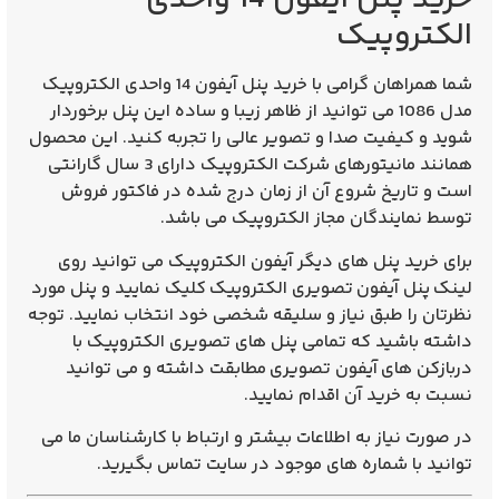
الکتروپیک
شما همراهان گرامی با
خرید پنل آیفون 14 واحدی
الکتروپیک
مدل 1086
می توانید از ظاهر زیبا و ساده این پنل برخوردار
شوید و کیفیت صدا و تصویر عالی را تجربه کنید. این محصول
همانند مانیتورهای
شرکت الکتروپیک
دارای 3 سال گارانتی
است و تاریخ شروع آن از زمان درج شده در فاکتور فروش
توسط نمایندگان مجاز الکتروپیک می باشد.
برای خرید پنل های دیگر آیفون الکتروپیک می توانید روی
لینک
پنل آیفون
ت
صویری الکتروپیک
کلیک نمایید و پنل مورد
نظرتان را طبق نیاز و سلیقه شخصی خود انتخاب نمایید. توجه
داشته باشید که تمامی پنل های تصویری الکتروپیک با
دربازکن های
آیفون تصویری
مطابقت داشته و می توانید
نسبت به خرید آن اقدام نمایید.
در صورت نیاز به اطلاعات بیشتر و ارتباط با کارشناسان ما می
توانید با شماره های موجود در سایت تماس بگیرید.