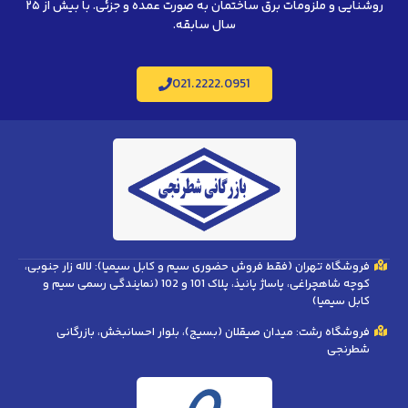
روشنایی و ملزومات برق ساختمان به صورت عمده و جزئی. با بیش از ۲۵
سال سابقه.
021.2222.0951
فروشگاه تهران (فقط فروش حضوری سیم و کابل سیمیا): لاله زار جنوبی،
کوچه شاهچراغی، پاساژ پانیذ، پلاک 101 و 102 (نمایندگی رسمی سیم و
کابل سیمیا)
فروشگاه رشت: میدان صیقلان (بسیج)، بلوار احسانبخش، بازرگانی
شطرنجی