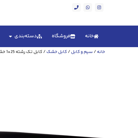
خانه
فروشگاه
دسته‌بندی
خانه
/
سیم و کابل
/
کابل خشک
/ کابل تک رشته 25*1 خشک NYY سیمکو