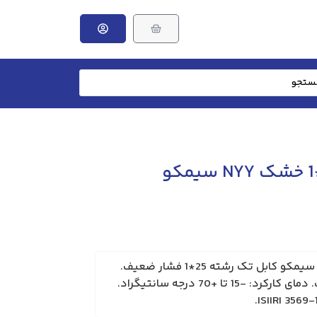
سیم و کابل ‌های ساختمانی سیمکو کابل تک رشته 25*1 فشار ضعیف.
ولتاژ کارکرد: 1-0.6 کیلو ولت. دمای کارکرد: -15 تا +70 درجه سانتیگراد.