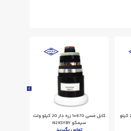
کابل مسی 3x300 بدون زره 20 کیلو
کابل مسی 1x670 زره دار 20 کیلو ولت
سیمکو N2XSYBY
ولت 
تماس بگیرید