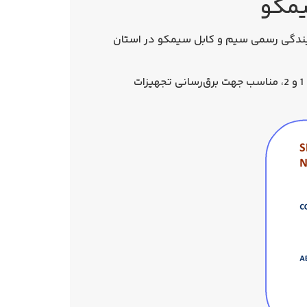
جی، نمایندگی رسمی سیم و کابل سیمکو در استان
کابل‌های قدرت فشار ضعیف NYY سیمکو با هادی از جنس مس مطابق با استاندارد IEC 60228 (ISIRI 3084) کلاس 1 و 2، مناسب جهت برق‌رسانی تجهیزات