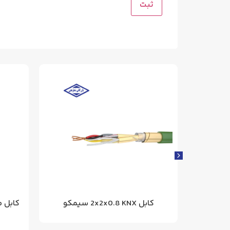
کابل مسی 3x240 زره دار 20 کیلو ولت
کابل 2x2x0.8 KNX سیمکو