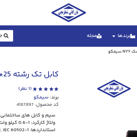
برندها
مجله
کابل تک رشته 25*1 خشک NYY سیمکو
(
1
نظر)
برند:
سیمکو
کد محصول: 4187897
استانداردها: ISIIRI 3569-1, IEC 60502-1.