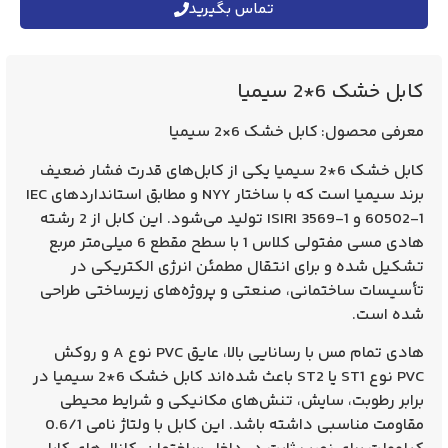
تماس بگیرید
کابل خشک 6*2 سیمیا
معرفی محصول:
کابل خشک 6×2 سیمیا
کابل خشک
6*2 سیمیا
یکی از کابل‌های قدرت فشار ضعیف
برند سیمیا است که با ساختار
NYY
و مطابق استانداردهای
IEC
60502-1
و
ISIRI 3569-1
تولید می‌شود. این کابل از
2 رشته
هادی مسی مفتولی کلاس 1
با سطح مقطع
6 میلی‌متر مربع
تشکیل شده و برای انتقال مطمئن انرژی الکتریکی در
تأسیسات ساختمانی، صنعتی و پروژه‌های زیرساختی طراحی
شده است.
هادی تمام مس با رسانایی بالا، عایق
PVC نوع A
و روکش
PVC نوع ST1 یا ST2
باعث شده‌اند کابل خشک
6*2 سیمیا
در
برابر رطوبت، سایش، تنش‌های مکانیکی و شرایط محیطی
مقاومت مناسبی داشته باشد. این کابل با ولتاژ نامی
0.6/1