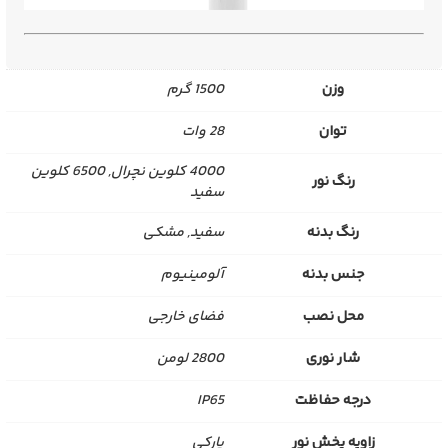
وزن
1500 گرم
توان
28 وات
4000 کلوین نچرال, 6500 کلوین
رنگ نور
سفید
رنگ بدنه
سفید, مشکی
جنس بدنه
آلومینیوم
محل نصب
فضای خارجی
شار نوری
2800 لومن
درجه حفاظت
IP65
زاویه پخش نور
پارکی