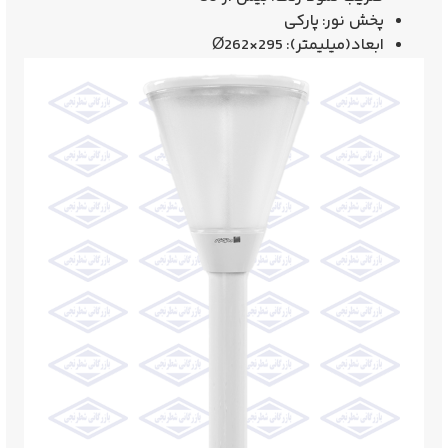
پخش نور:
پاركی
ابعاد(ميليمتر):
Ø262×295