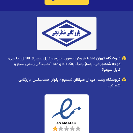
فروشگاه تهران (فقط فروش حضوری سیم و کابل سیمیا): لاله زار جنوبی،
کوچه شاهچراغی، پاساژ پانیذ، پلاک 101 و 102 (نمایندگی رسمی سیم و
کابل سیمیا)
فروشگاه رشت: میدان صیقلان (بسیج)، بلوار احسانبخش، بازرگانی
شطرنجی