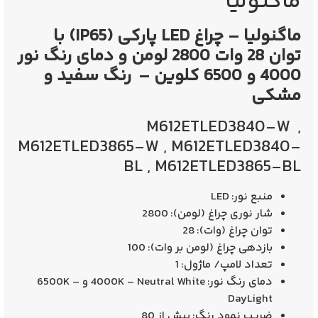
ماگنولیا
ماگنوليا – چراغ LED پاركی (IP65) با
توان 28 وات 2800 لومن و دمای رنگ نور
4000 و 6500 كلوين – رنگ سفيد و
مشکی
M612ETLED3840-W ,
M612ETLED3865-W , M612ETLED3840-
BL , M612ETLED3865-BL
منبع نور:
LED
شار نوری چراغ (لومن):
2800
توان چراغ (وات):
28
بازدهی چراغ (لومن بر وات):
100
تعداد لامپ/ ماژول:
1
دمای رنگ نور:
4000K – Neutral White و 6500K –
DayLight
ضريب نمود رنگ:
بيش از 80