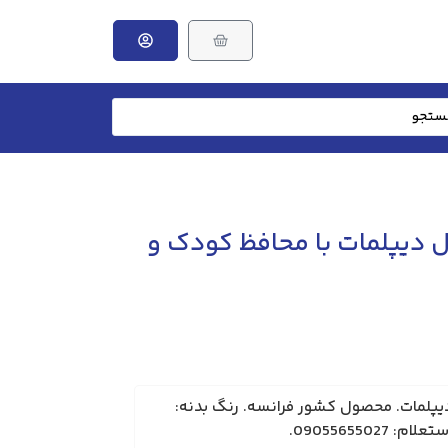
دل دیپلمات با محافظ کودک و
ق دیپلمات. محصول کشور فرانسه. رنگ بدنه:
090556550.