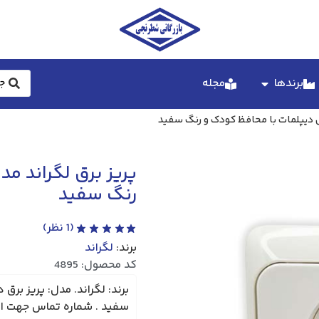
برندها
مجله
ل دیپلمات با محافظ کودک و رنگ سفید
پریز برق لگراند م
رنگ سفید
(
1
نظر)
برند:
لگراند
کد محصول: 4895
برند: لگراند. مدل: پریز بر
سفید . شماره تماس جهت استعلام: 27