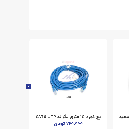
سفید
پچ کورد 10 متری لگراند CAT6 UTP
پچ کورد 5 متری لگراند CAT6 UTP
۷۲۰.۰۰۰
تومان