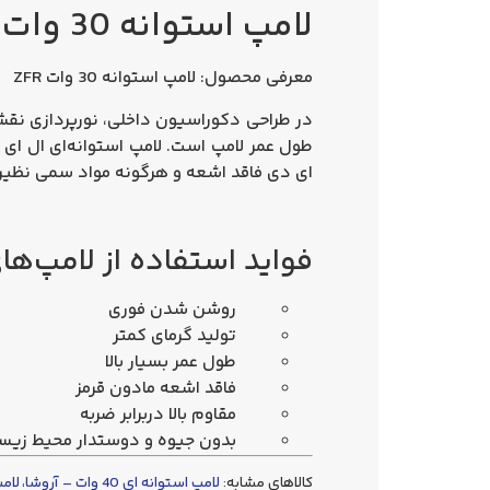
لامپ استوانه‌ 30 وات ZFR نور آفتابی
معرفی محصول: لامپ استوانه‌ 30 وات ZFR
در طراحی دکوراسیون داخلی، نورپردازی نقش م
طول عمر لامپ است.
لامپ استوانه‌ای
ال ای
ای دی فاقد اشعه و هرگونه مواد سمی نظیر جیوه می‌باشد. پایه لام
فواید استفاده از لامپ‌های D
روشن شدن فوری
تولید گرمای کمتر
طول عمر بسیار بالا
فاقد اشعه مادون قرمز
مقاوم بالا دربرابر ضربه
بدون جیوه و دوستدار محیط زی
کالاهای مشابه:
لامپ استوانه ای 40 وات – آروشا
،
لامپ اس