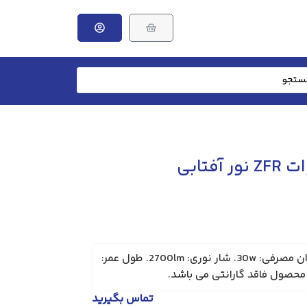
وزن: 530 گرم. برند: ZFR. توان مصرفی: 30w. شار نوری: 2700lm. طول عمر:
تماس بگیرید