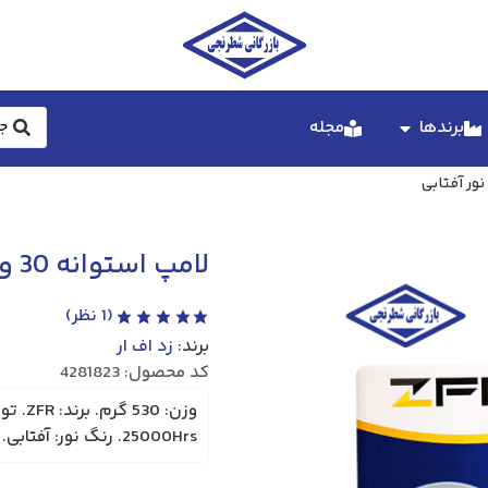
برندها
مجله
لامپ استوانه‌ 30 وات ZFR نور آفتابی
(
1
نظر)
برند:
زد اف ار
کد محصول: 4281823
25000Hrs. رنگ نور: آفتابی. محصول فاقد گارانتی می باشد.