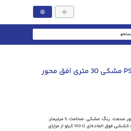
فنر سیم کشی PSF5 مشکی 30 متری افق محور
وزن: 1350 گرم. برند: افق محور صنعت. رنگ: مشکی. ضخامت: 5 میلیمتر.
مغزی سیم بکسلی و قابلیت کششی فوق العاده‌ای تا 150 کیلو از مزایای