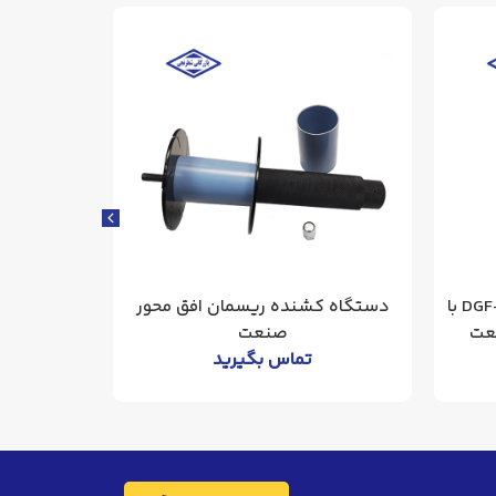
دستگاه فنرزن برقی مدل DGF-S50 با
دستگاه کشنده ریسمان افق محور
عت
صنعت
مخصوص 
تماس بگیرید