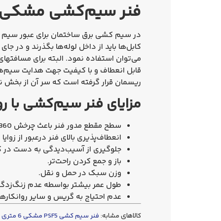
فنر سیم‌کشی مشکی 30 متری
در سیم کشی برق ساختمان برای عبور سیم و ک
کابل‌ها باید از داخل لوله‌ها بگذرند و در ج
می‌توان استفاده نمود. البته برای مسافته
قابل انعطاف و با کیفیت جهت هدایت سیم‌ها
ریسمان قرار گرفته است که سر آن از بخش نا
مزایای فنر سیم‌کشی با 
سطح مقطع مدور فنر باعث چرخش 360 درجه فنر در داخل لوله می‌شود.
انعطاف‌پذیری بالای فنر درعبور از زوایا و
جلوگیری از آسیب‌دیدگی به دست در 
باز و جمع کردن راحت‌تر.
وزن سبک در حمل و نقل.
طول عمر بیشتر بواسطه عدم زنگ‌زدگی
عدم احتیاج به گریس و سایر روانکاره
کالاهای مشابه:
فنر سیم کشی PSF5 مشکی 6 متری – افق محور صنعت