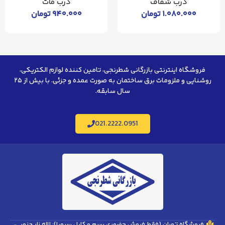
درب شفاف
درب مات
۱.۰۸۰.۰
تومان
۹۴۰.۰۰۰
تومان
۰۰
فروشگاه اینترنتی بازرگانی شطرنجی، تامین کننده لوازم الکتریکی،
روشنایی و ملزومات برق ساختمان به صورت عمده و جزئی. با بیش از ۲۵
سال سابقه.
021.2222.0951
فروشگاه تهران (فقط فروش حضوری سیم و کابل سیمیا): لاله زار جنوبی،