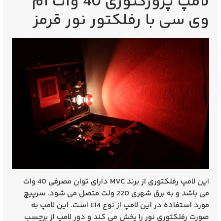
لامپ پروژکتوری 40 وات ام
وی سی با رفلکتور نور قرمز
این لامپ رفلکتوری از برند MVC دارای توان مصرفی 40 وات
می باشد و به برق شهری 220 ولت متصل می شود. سرپیچ
مورد استفاده در این لامپ از نوع E14 است. این لامپ به
صورت رفلکتوری نور را پخش می کند و دور لامپ از برچسب