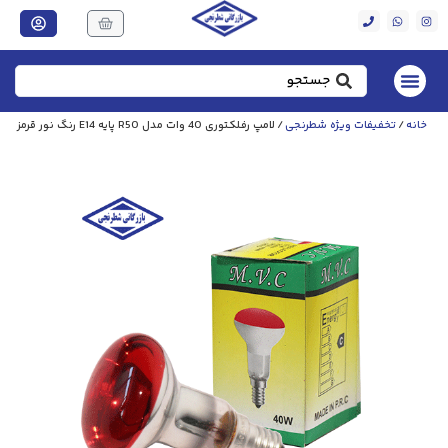
خانه
/
تخفیفات ویژه شطرنجی
/ لامپ رفلکتوری 40 وات مدل R50 پایه E14 رنگ نور قرمز