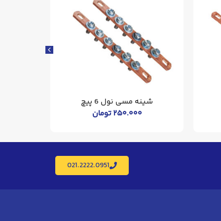
شینه مسی نول 6 پیچ
شینه
۲۵۰.۰۰۰
تومان
021.2222.0951