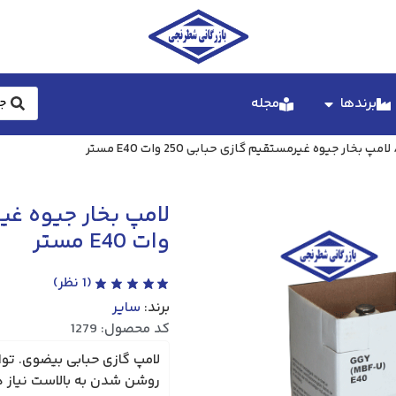
برندها
مجله
لامپ بخار جیوه غیرمستقیم گازی حبابی 250 وات E40 مستر
وات E40 مستر
(
1
نظر)
برند:
سایر
کد محصول: 1279
روشن شدن به بالاست نیاز د