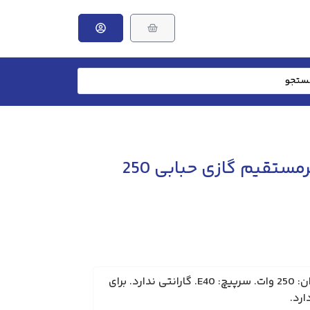
لامپ بخار جیوه غیرمستقیم گازی حبابی 250
لامپ گازی حبابی بیضوی. توان: 250 وات. سرپیچ: E40. گارانتی ندارد. برای
ارد.