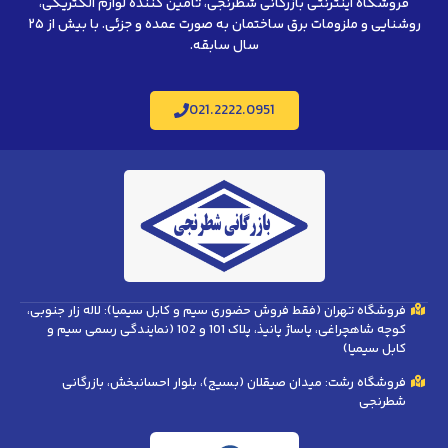
فروشگاه اینترنتی بازرگانی شطرنجی، تامین کننده لوازم الکتریکی،
روشنایی و ملزومات برق ساختمان به صورت عمده و جزئی. با بیش از ۲۵
سال سابقه.
021.2222.0951
فروشگاه تهران (فقط فروش حضوری سیم و کابل سیمیا): لاله زار جنوبی،
کوچه شاهچراغی، پاساژ پانیذ، پلاک 101 و 102 (نمایندگی رسمی سیم و
کابل سیمیا)
فروشگاه رشت: میدان صیقلان (بسیج)، بلوار احسانبخش، بازرگانی
شطرنجی