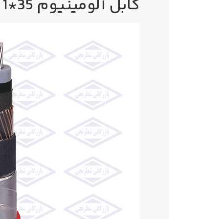
کابل آلومینیوم 35*1 زره دار 20kv کراسلینک سیمکو NA2XSYBY