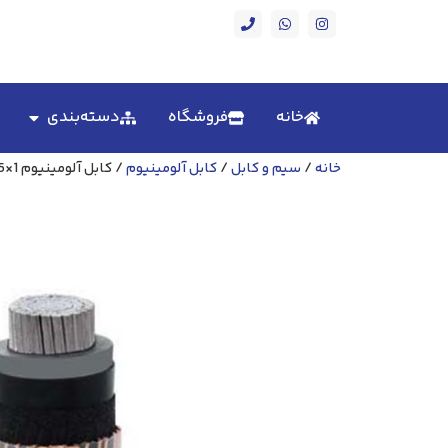
خانه
فروشگاه
دسته‌بندی
خانه
/
سیم و کابل
/
کابل آلومینیوم
/ کابل آلومینیوم 1×35 زره دار 20 کیلو ولت سیمکو NA2XSYBY