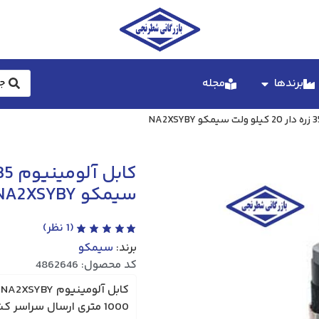
برندها
مجله
سیمکو NA2XSYBY
(
1
نظر)
برند:
سیمکو
کد محصول: 4862646
1000 متری ارسال سراسر