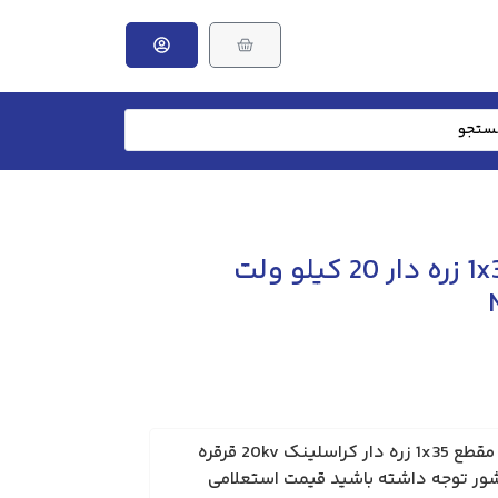
کابل آلومینیوم 1x35 زره دار 20 کیلو ولت
کابل آلومینیوم NA2XSYBY مقطع 1x35 زره دار کراسلینک 20kv قرقره
 کشور توجه داشته باشید قیمت استعلامی