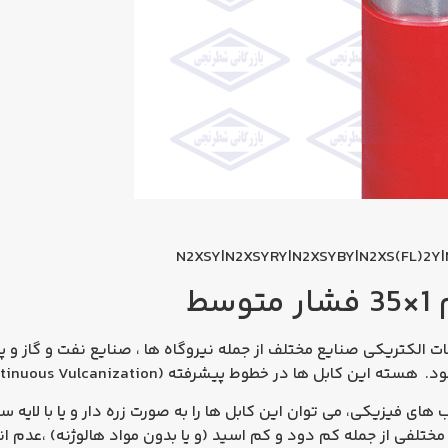
N2XSY|N2XSYRY|N2XSYBY|N2XS(FL)2Y|
سط
الکتریکی صنایع مختلف از جمله نیروگاه ها ، صنایع نفت و گاز و پتر
ای فیزیکی، می توان این کابل ها را به صورت زره دار و یا با لایه سر
ختلفی از جمله كم دود و کم اسید (و یا بدون مواد هالوژنه) ،عدم انت