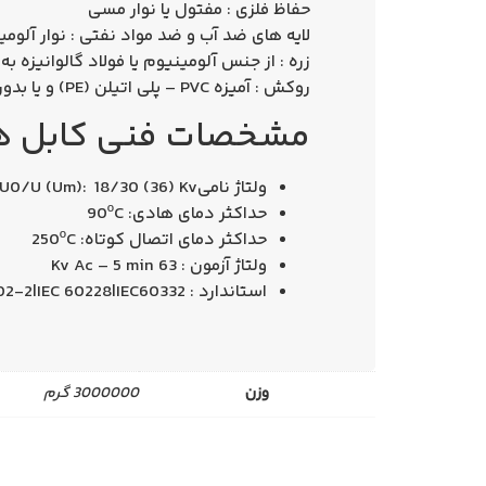
حفاظ فلزی : مفتول یا نوار مسی
لایه های ضد آب و ضد مواد نفتی : نوار آلومی
زره : از جنس آلومینیوم یا فولاد گالوانیزه به
روكش : آمیزه PVC – پلی اتیلن (PE) و یا بدون هالوژن (HFLS)
مشخصات فنی كابل های فشا
ولتاژ نامیU0/U (Um): 18/30 (36) Kv
حداکثر دمای هادی: 90ºC
حداکثر دمای اتصال کوتاه: 250ºC
ولتاژ آزمون : 63 Kv Ac – 5 min
استاندارد : IEC 60502-2|IEC 60228|IEC60332
وزن
3000000 گرم