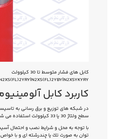
كابل های فشار متوسط تا 30 کیلوولت
N2XS(FL)2YRY|N2XS(FL)2YBY|N2XSYKYRY
كاربرد کابل آلومینیوم 1×35 فشار متو
در شبکه های توزیع و برق رسانی به تاسیسات 
سطح ولتاژ 30 یا 33 کیلوولت استفاده می شود. هسته این کابل ها در خطوط پیشرفته CCV (Catenary Continuous Vulcanization) تولید می گردد.
با توجه به محل و شرایط نصب و احتمال آسیب ه
توان به صورت تك یا چندرشته ای و با خواص م