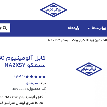
برندها
مجله
سیمکو NA2XSY
(
1
نظر)
برند:
سیمکو
کد محصول: 4898242
1000 متری ارسال سراسر