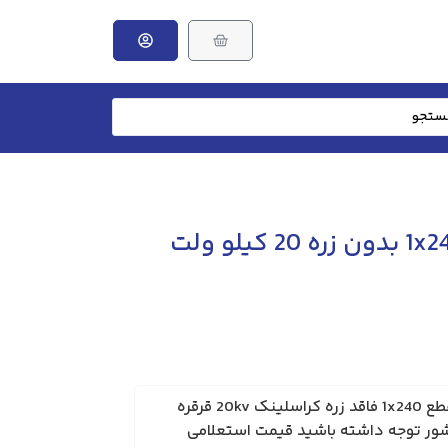
کابل آلومینیوم 1x240 بدون زره 20 کیلو ولت
کابل آلومینیوم NA2XSY مقطع 1x240 فاقد زره کراسلینک 20kv قرقره
 کشور توجه داشته باشید قیمت استعلامی