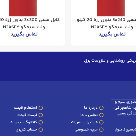
کابل مسی 3x240 بدون زره 20 کیلو
ولت سیمکو N2XSEY
ولت سیمکو N2XSEY
تماس بگیرید
تماس بگیرید
ریکی، روشنایی و ملزومات برق
ضوری سیم و
وچه شاهچراغی،
درباره ما
استعلام قیمت
پلاک 101 و 102 (نمایندگی رسمی
تماس با ما
لیست قیمت
قوانین و مقررات
کاتالوگ مجموعه
سیج)، بلوار
حریم خصوصی
حساب کاربری