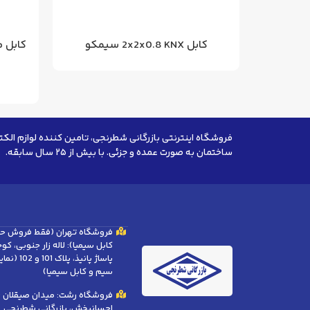
کابل مسی 3x240 زره دار 20 کیلو ولت
کابل 2x2x0.8 KNX سیمکو
فروشگاه اینترنتی بازرگانی شطرنجی، تامین کننده لوازم الکت
ساختمان به صورت عمده و جزئی. با بیش از ۲۵ سال سابقه.
فروشگاه تهران (فقط فروش ح
کابل سیمیا): لاله زار جنوبی، ک
پاساژ پانیذ، 
سیم و کابل سیمیا)
فروشگاه رشت: میدان صیقلان (ب
احسانبخش، بازرگانی شطرنجی