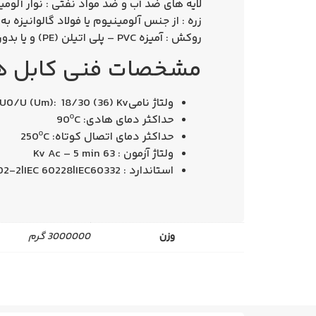
لایه های ضد آب و ضد مواد نفتی : نوار آلومی
زره : از جنس آلومینیوم یا فولاد گالوانیزه به
روكش : آمیزه PVC – پلی اتیلن (PE) و یا بدون هالوژن (HFLS)
مشخصات فنی كابل های فشا
ولتاژ نامیU0/U (Um): 18/30 (36) Kv
حداکثر دمای هادی: 90ºC
حداکثر دمای اتصال کوتاه: 250ºC
ولتاژ آزمون : 63 Kv Ac – 5 min
استاندارد : IEC 60502-2|IEC 60228|IEC60332
وزن
3000000 گرم