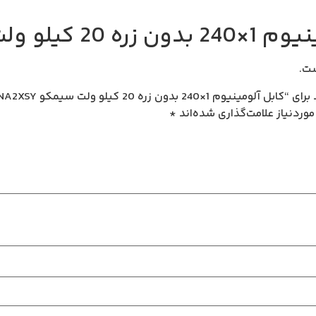
یلو ولت سیمکو NA2XSY
ت.
بدون زره 20 کیلو ولت سیمکو NA2XSY”
وردنیاز علامت‌گذاری شده‌اند
*