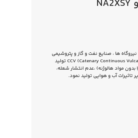
یروگاه ها ، صنایع نفت و گاز و پتروشیمی
، فولاد سازی با سطح ولتاژ 30 یا 33 کیلوولت استفاده می شود. هسته این کابل ها در خطوط پیشرفته CCV (Catenary Continuous Vulcanization) تولید
 بدون مواد هالوژنه) ،عدم انتشار شعله،
ر تاثیرات آب و هوایی تولید نمود.