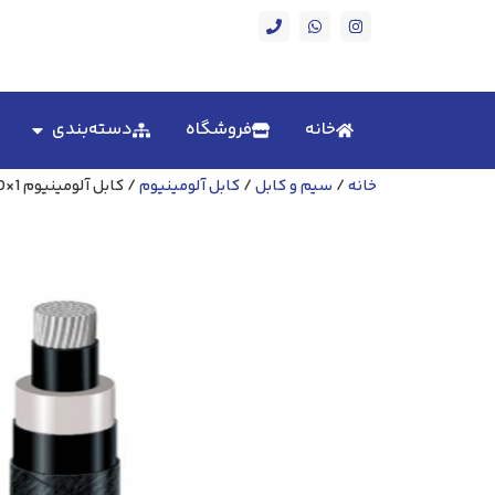
خانه
فروشگاه
دسته‌بندی
خانه
/
سیم و کابل
/
کابل آلومینیوم
/ کابل آلومینیوم 1×240 بدون زره 20 کیلو ولت سیمکو NA2XSY