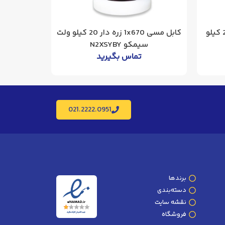
کابل مسی 3x300 بدون زره 20 کیلو
کابل مسی 1x670 زره دار 20 کیلو ولت
سیمکو N2XSYBY
ولت 
تماس بگیرید
021.2222.0951
برندها
دسته‌بندی
نقشه سایت
فروشگاه