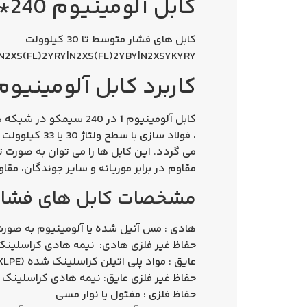
کابل آلومینیوم 240*1 بدون زره 20kv کراسلینک سیمکو NA2XSY
كابل های فشار متوسط تا 30 کیلوولت
N2XS(FL)2YRY|N2XS(FL)2YBY|N2XSYKYRY
كاربرد کابل آلومینیوم 1×240 فشار متو
کابل آلومینیوم 1 در 240 سیمکو
در شبکه ها
می گردد.
این كابل ها را می توان به صورت ت
مقاوم در برابر موریانه و سایر جوندگان، مقا
مشخصات کابل های فشار
هادی : مس آنیل شده یا آلومینیوم به صورت گرد
حفاظ غیر فلزی هادی: نیمه هادی کراسلینک شده (ductor
عایق : مواد پلی اتیلن کراسلینک شده (XLPE)
حفاظ غیر فلزی عایق: نیمه هادی کراسلینک شده (onductor
حفاظ فلزی : مفتول یا نوار مسی