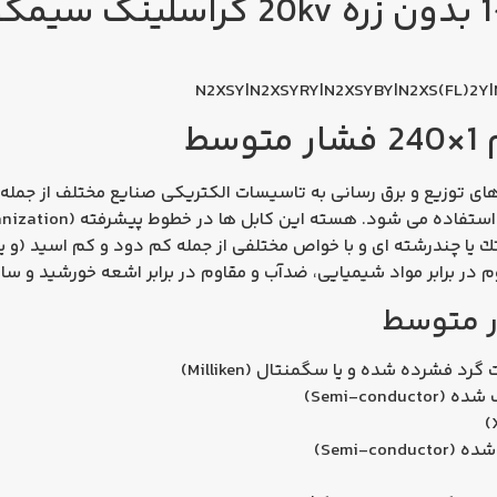
N2XSY|N2XSYRY|N2XSYBY|N2XS(FL)2Y|
سط
ی توزیع و برق رسانی به تاسیسات الکتریکی صنایع مختلف از جمله ن
ك یا چندرشته ای و با خواص مختلفی از جمله كم دود و کم اسید (و یا
وم در برابر مواد شیمیایی، ضدآب و مقاوم در برابر اشعه خورشید و سای
 متوسط
 فشرده شده و یا سگمنتال (Milliken)
Semi-con)
Semi-c)