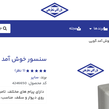
برندها
مجله
ش آمد گویی
سنسور خوش آمد 
(
1
نظر)
برند:
سایر
کد محصول: 4246650
روی دیوار و سقف. مناسب: مغ