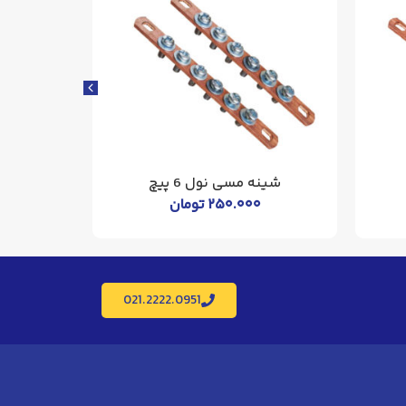
شینه مسی نول 6 پیچ
شینه
۲۵۰.۰۰۰
تومان
021.2222.0951