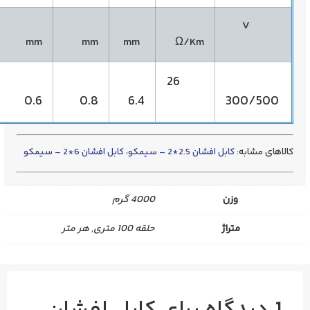
No2xmm²
mm
mm
mm
Ω/Km
26
0.75*2
0.6
0.8
6.4
:
کابل افشان 2.5*2 – سیمکو
،
کابل افشان 6*2 – سیمکو
وزن
4000 گرم
متراژ
حلقه 100 متری, هر متر