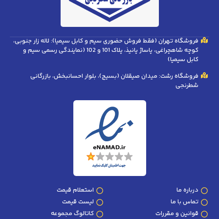
ران (فقط فروش حضوری سیم و کابل سیمیا): لاله زار جنوبی،
کوچه شاهچراغی، پاساژ پانیذ، پلاک 101 و 102 (نمایندگی رسمی سیم و
ت: میدان صیقلان (بسیج)، بلوار احسانبخش، بازرگانی
استعلام قیمت
لیست قیمت
قررات
کاتالوگ مجموعه