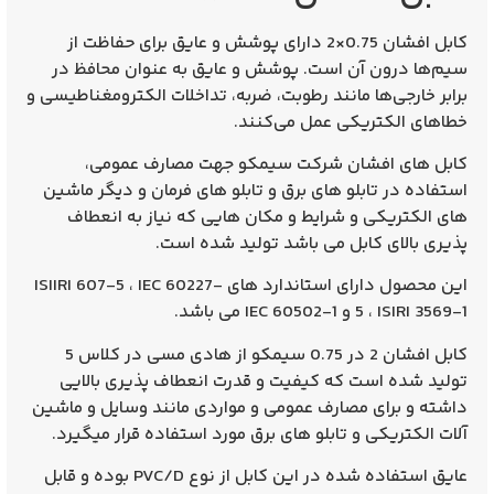
کابل افشان 0.75×2 دارای پوشش و عایق برای حفاظت از
ن آن است. پوشش و عایق به عنوان محافظ در
ها مانند رطوبت، ضربه، تداخلات الکترومغناطیسی و
ریکی عمل می‌کنند.
فشان شرکت سیمکو جهت مصارف عمومی،
تابلو های برق و تابلو های فرمان و دیگر ماشین
ی و شرایط و مکان هایی که نیاز به انعطاف
 کابل می باشد تولید شده است.
دارای استاندارد های
ISIIRI 607-5 ، IEC 60227-
 می باشد.
کابل افشان 2 در 0.75 سیمکو از هادی مسی در کلاس 5
ست که کیفیت و قدرت انعطاف پذیری بالایی
ی مصارف عمومی و مواردی مانند وسایل و ماشین
ی و تابلو های برق مورد استفاده قرار میگیرد.
عایق استفاده شده در این کابل از نوع PVC/D بوده و قابل